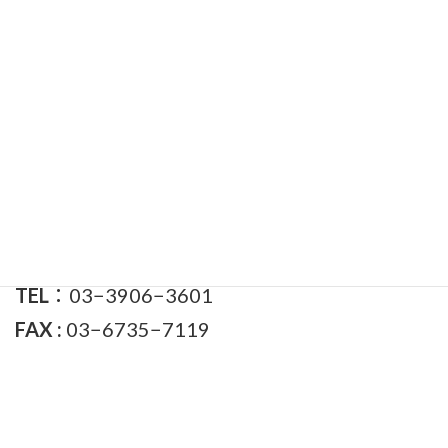
索:
渡辺かつひろ事務所
住所
東京都北区王子本町1-23-1
ヴェージュカワジ1階
TEL
：03−3906−3601
FAX :
03−6735−7119