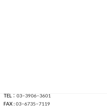
2022年4月
検
索:
渡辺かつひろ事務所
住所
東京都北区王子本町1-23-1
ヴェージュカワジ1階
TEL
：03−3906−3601
FAX :
03−6735−7119