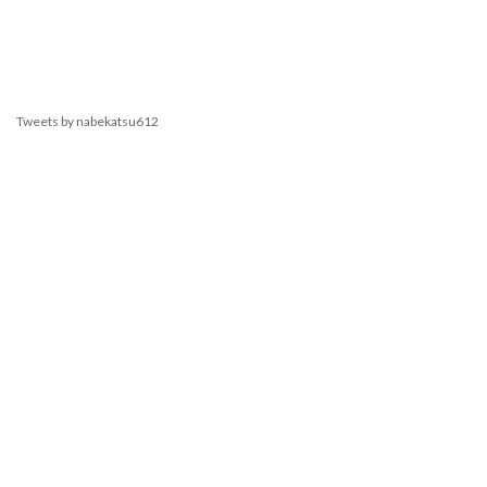
Tweets by nabekatsu612