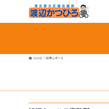
コ
ナ
ン
ビ
テ
ゲ
ン
ー
ツ
シ
へ
ョ
ス
ン
キ
に
ッ
移
プ
動
HOME
区政レポート