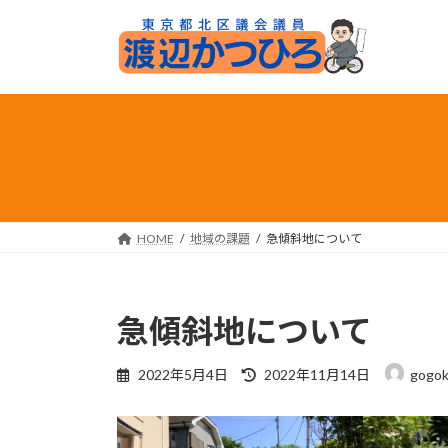
コ
ナ
ン
ビ
テ
ゲ
ン
ー
ツ
シ
へ
ョ
ス
ン
キ
に
ッ
移
プ
動
HOME
地域の課題
急傾斜地について
急傾斜地について
最
2022年5月4日
2022年11月14日
gogok
終
更
新