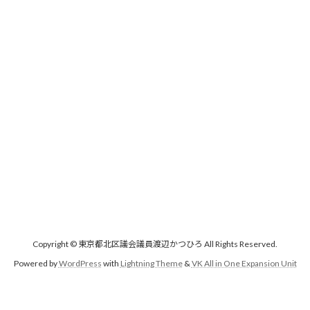
Copyright © 東京都北区議会議員渡辺かつひろ All Rights Reserved.
Powered by
WordPress
with
Lightning Theme
&
VK All in One Expansion Unit