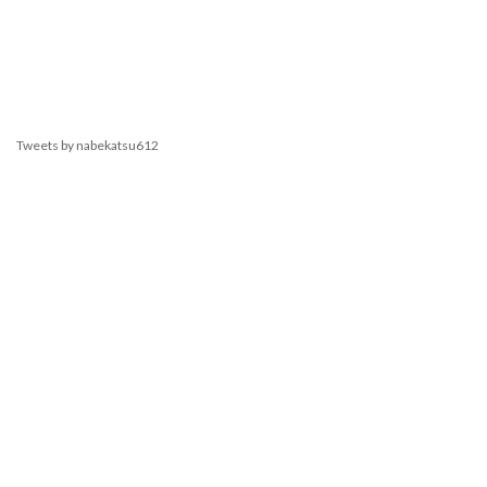
Tweets by nabekatsu612