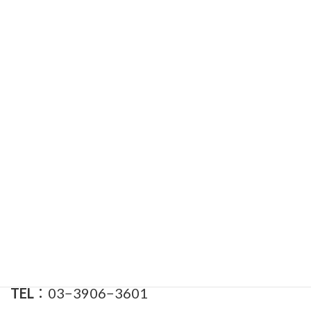
2022年5月
2022年4月
検
索:
渡辺かつひろ事務所
住所
東京都北区王子本町1-23-1
ヴェージュカワジ1階
TEL
：03−3906−3601