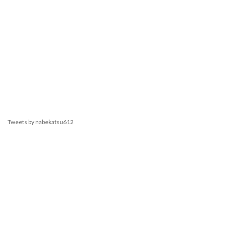
Tweets by nabekatsu612