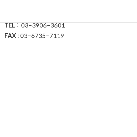
東京都北区王子本町1-23-1
ヴェージュカワジ1階
TEL
：03−3906−3601
FAX :
03−6735−7119